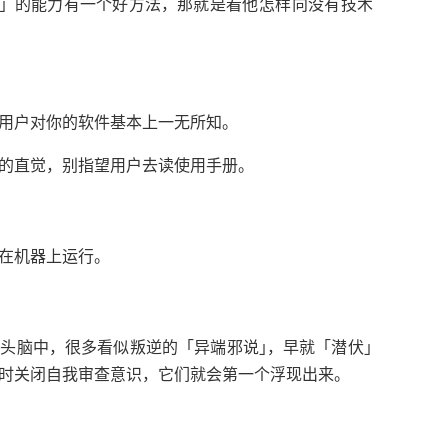
」
，
的能力有一个好方法
那就是看他怎样向没有技术
。
用户对你的软件基本上一无所知
，
。
的直觉
别指望用户去读使用手册
。
在机器上运行
，
「
」
，
「
」
的头脑中
很多看似叛逆的
异端邪说
早就
潜伏
，
。
时关闭自我审查意识
它们就会第一个浮现出来