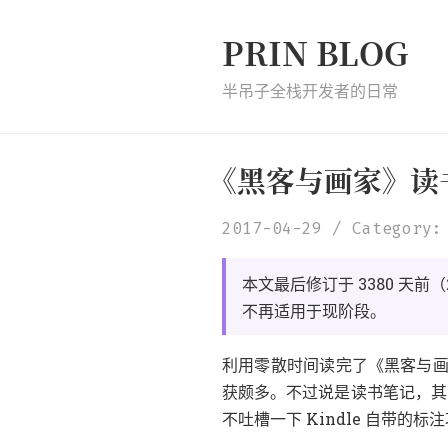
PRIN BLOG
半吊子全栈开发者的日常
《
黑客与画家
》
读
2017-04-29
Category:
（
本文最后修订于 3380 天前
。
不再适用于现阶段
《
利用零散时间读完了
黑客与
。
，
获颇多
不过说是读书笔记
其
不吐槽一下 Kindle 自带的标