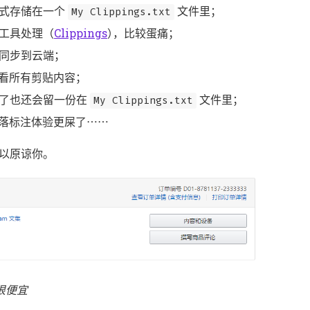
；
形式存储在一个
文件里
My Clippings.txt
（
）
，
；
工具处理
Clippings
比较蛋痛
；
同步到云端
；
地查看所有剪贴内容
；
除了也还会留一份在
文件里
My Clippings.txt
……
落标注体验更屎了
。
以原谅你
都很便宜