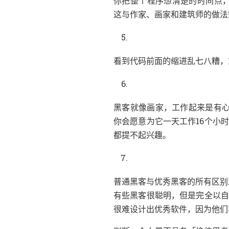
，
你把整个程序想清楚的时间点
、
这与作家
画家和建筑师的做法
，
看到代码前面的缩进乱七八糟
，
黑客就像画家
工作起来是有
你会愿意为它一天工作16个小时
。
都提不起兴趣
普通黑客与优秀黑客的所有区别
，
有些黑客很聪明
但是完全以
，
很难设计出优秀软件
因为他们