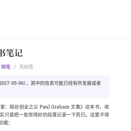
书笔记
随笔
无标签
）
，
2017-05-06
其中的信息可能已经有所发展或者
：
》
，
画家
硅谷创业之父 Paul Graham 文集
这本书
收
。
实只是把一些觉得好的段落记录一下而已
这里不得
：
注功能