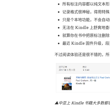
所有标注内容都以纯文本
，
记录格式很神秘
得用特殊
，
只是个本地功能
不会自动
无法在 Kindle 上舒爽
就算你在书中把原标注删
，
最近 Kindle 固件升级
段
，
不过阅读体验还是很不错的
所
▲中亚上 Kindle 书籍大多数