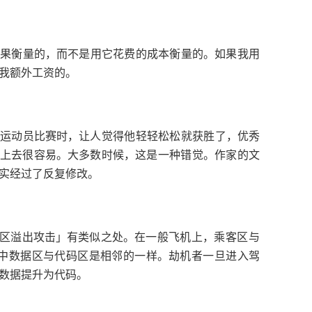
，
。
成果衡量的
而不是用它花费的成本衡量的
如果我用
。
我额外工资的
，
，
秀运动员比赛时
让人觉得他轻轻松松就获胜了
优秀
。
，
。
看上去很容易
大多数时候
这是一种错觉
作家的文
。
实经过了反复修改
」
。
，
区溢出攻击
有类似之处
在一般飞机上
乘客区与
。
言中数据区与代码区是相邻的一样
劫机者一旦进入驾
。
数据提升为代码