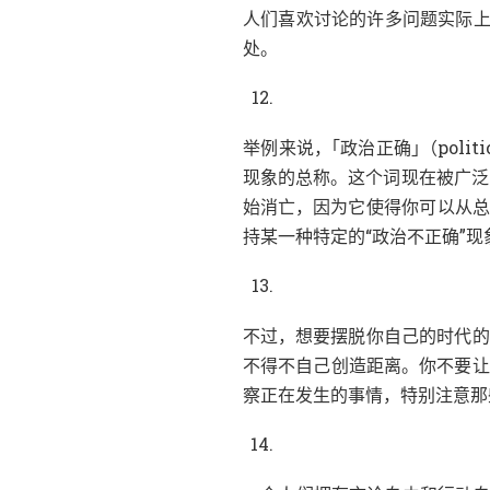
人们喜欢讨论的许多问题实际
。
处
，
「
」
（
举例来说
政治正确
politi
。
现象的总称
这个词现在被广泛
，
始消亡
因为它使得你可以从
持某一种特定的
“
政治不正确
”
现
，
不过
想要摆脱你自己的时代的
。
不得不自己创造距离
你不要让
，
察正在发生的事情
特别注意那