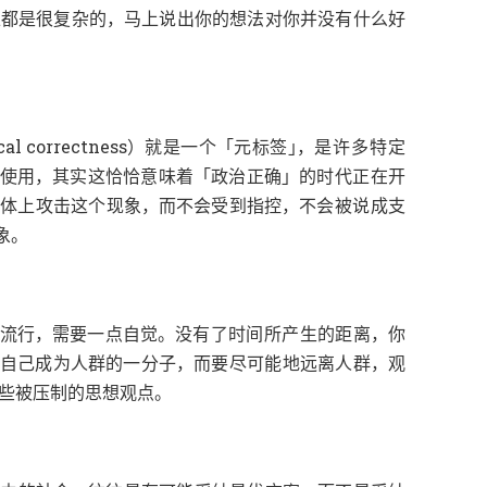
，
上都是很复杂的
马上说出你的想法对你并没有什么好
）
「
」
，
cal correctness
就是一个
元标签
是许多特定
，
「
」
使用
其实这恰恰意味着
政治正确
的时代正在开
，
，
总体上攻击这个现象
而不会受到指控
不会被说成支
。
象
，
。
，
流行
需要一点自觉
没有了时间所产生的距离
你
，
，
自己成为人群的一分子
而要尽可能地远离人群
观
。
些被压制的思想观点