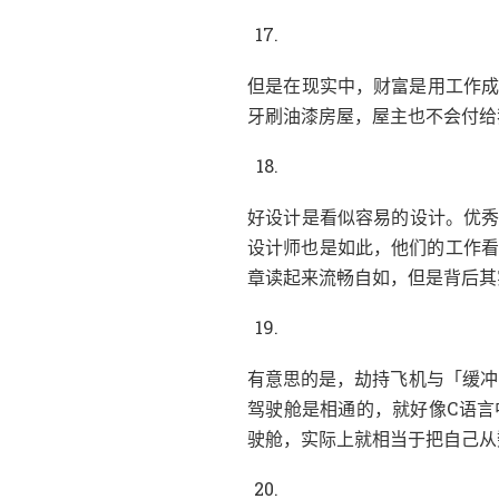
，
但是在现实中
财富是用工作
，
牙刷油漆房屋
屋主也不会付给
。
好设计是看似容易的设计
优
，
设计师也是如此
他们的工作
，
章读起来流畅自如
但是背后其
，
「
有意思的是
劫持飞机与
缓冲
，
驾驶舱是相通的
就好像C语
，
驶舱
实际上就相当于把自己从