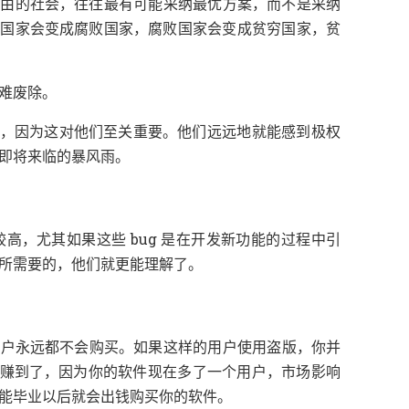
，
，
自由的社会
往往最有可能采纳最优方案
而不是采纳
，
，
制国家会变成腐败国家
腐败国家会变成贫穷国家
贫
。
难废除
，
。
因为这对他们至关重要
他们远远地就能感到极权
。
即将来临的暴风雨
，
较高
尤其如果这些 bug 是在开发新功能的过程中引
，
。
所需要的
他们就更能理解了
。
，
用户永远都不会购买
如果这样的用户使用盗版
你并
，
，
赚到了
因为你的软件现在多了一个用户
市场影响
。
能毕业以后就会出钱购买你的软件