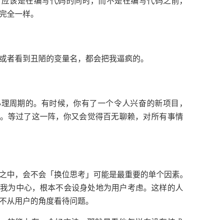
，
，
应该是在编写代码的同时
而不是在编写代码之前
。
完全一样
，
。
或者看到丑陋的变量名
都会把我逼疯的
。
，
，
心理周期的
有时候
你有了一个令人兴奋的新项目
。
，
，
等过了这一阵
你又会觉得百无聊赖
对所有事情
，
「
」
。
之中
会不会
换位思考
可能是最重要的单个因素
，
。
自我为中心
根本不会设身处地为用户考虑
这样的人
。
不从用户的角度看待问题