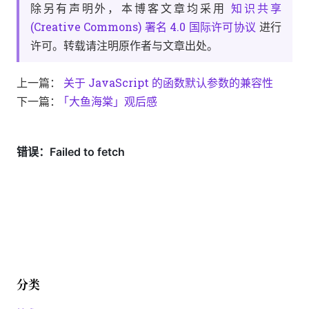
，
除另有声明外
本博客文章均采用
知识共享
(Creative Commons) 署名 4.0 国际许可协议
进行
。
。
许可
转载请注明原作者与文章出处
：
上一篇
关于 JavaScript 的函数默认参数的兼容性
：
「
」
下一篇
大鱼海棠
观后感
分类