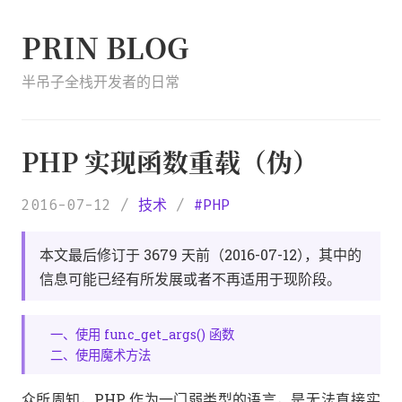
PRIN BLOG
半吊子全栈开发者的日常
PHP 实现函数重载
（
伪
）
2016-07-12
技术
PHP
（
）
，
本文最后修订于 3679 天前
2016-07-12
其中的
。
信息可能已经有所发展或者不再适用于现阶段
、
一
使用 func_get_args() 函数
、
二
使用魔术方法
，
，
众所周知
PHP 作为一门弱类型的语言
是无法直接实