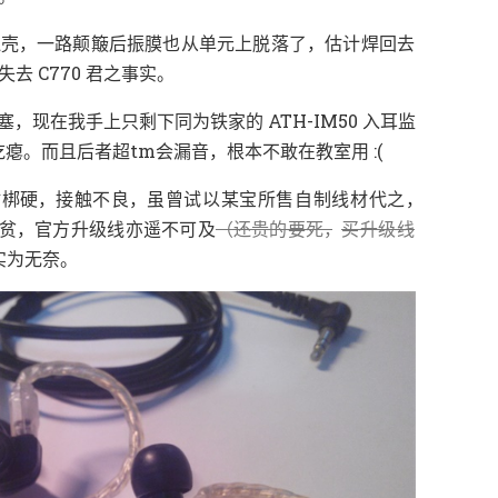
，
，
边壳
一路颠簸后振膜也从单元上脱落了
估计焊回去
。
去 C770 君之事实
，
塞
现在我手上只剩下同为铁家的 ATH-IM50 入耳监
。
，
吃瘪
而且后者超tm会漏音
根本不敢在教室用 :(
，
，
，
材梆硬
接触不良
虽曾试以某宝所售自制线材代之
，
（
，
贫
官方升级线亦遥不可及
还贵的要死
买升级线
。
实为无奈