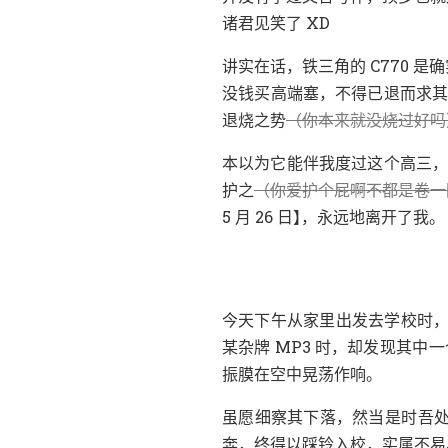
诸君见笑了 XD
，
讲实在话
铁三角的 C770 是
，
没钱买高端塞
不得已退而求
（
退烧之势
你本来就没烧过好吗
，
本以为它能伴我度过这个高三
（
护之
你爱护个屁啊不都是卷一
】
，
。
5 月 26 日
永远地离开了我
，
今天下午从家里出发去学校时
，
某杂牌 MP3 时
却发现其中一
。
振膜在空中晃荡作响
，
虽愿细察其下落
然当是时吾
，
，
奔
终得以踩铃入校
实属不易