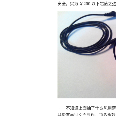
，
安全
实为 ￥200 以下超值之
……
不知道上面抽了什么风用
，
并没有学过文言写作
顶多也就