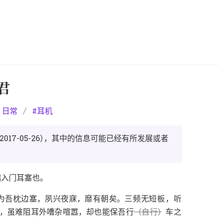
 君
日常
耳机
）
，
2017-05-26
其中的信息可能已经有所发展或者
。
端入门耳塞也
，
，
。
，
岁为吾枕边塞
夙兴夜寐
靡有朝矣
三频无短板
听
，
，
（
）
虽难阻耳外嘈杂喧嚣
却也能保吾行
自行
车之