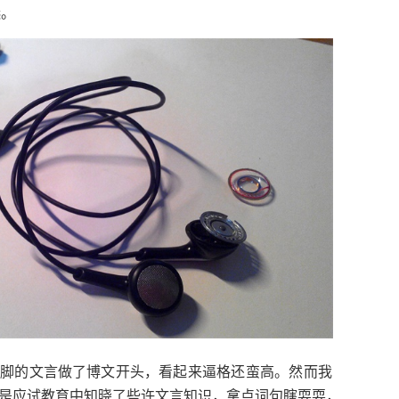
。
选
，
。
蹩脚的文言做了博文开头
看起来逼格还蛮高
然而我
，
，
是应试教育中知晓了些许文言知识
拿点词句瞎耍耍