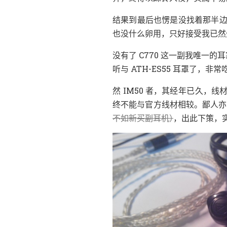
结果到最后也愣是没找着那半
，
也没什么卵用
只好接受我已然失
没有了 C770 这一副我唯一的耳
，
听与 ATH-ES55 耳罩了
非常
，
，
然 IM50 者
其经年已久
线
。
终不能与官方线材相较
鄙人亦
）
，
，
不如新买副耳机
出此下策