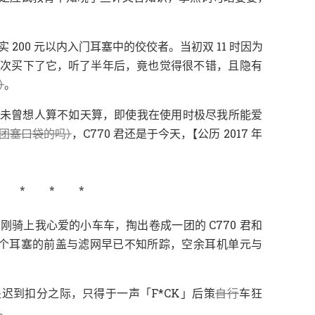
。
确实 200 元以内入门耳塞中的佼佼者
当初双 11 时因为
，
，
，
其次买下了它
听了半年后
竟也觉得很不错
且隐有
）
。
，
未曾想人算不如天算
即使我在使用时极尽我所能爱
）
，
，
【
团塞口袋的吗
C770 君还是于今天
公历 2017 年
，
刚骑上我心爱的小车车
掏出卷成一团的 C770 君和
，
个耳塞的前盖与滤网早已不知所踪
空余耳机单元与
，
「
」
处迟到扣分之际
只得于一声
F*CK
后策
自行
车狂
。