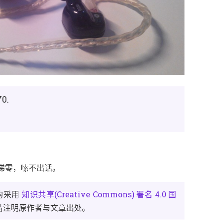
70.
，
。
 涕零
嗦不出话
均采用
知识共享(Creative Commons) 署名 4.0 国
。
请注明原作者与文章出处